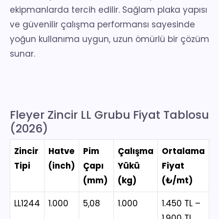
ekipmanlarda tercih edilir. Sağlam plaka yapısı
ve güvenilir çalışma performansı sayesinde
yoğun kullanıma uygun, uzun ömürlü bir çözüm
sunar.
Fleyer Zincir LL Grubu Fiyat Tablosu
(2026)
Zincir
Hatve
Pim
Çalışma
Ortalama
Tipi
(inch)
Çapı
Yükü
Fiyat
(mm)
(kg)
(₺/mt)
LL1244
1.000
5,08
1.000
1.450 TL –
1.900 TL