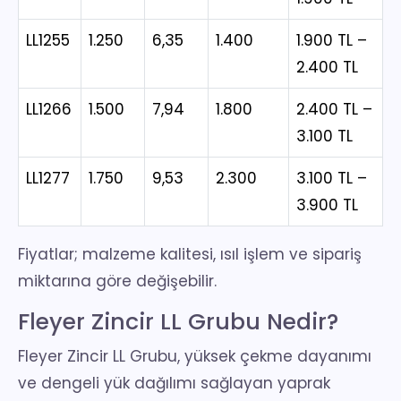
LL1255
1.250
6,35
1.400
1.900 TL –
2.400 TL
LL1266
1.500
7,94
1.800
2.400 TL –
3.100 TL
LL1277
1.750
9,53
2.300
3.100 TL –
3.900 TL
Fiyatlar; malzeme kalitesi, ısıl işlem ve sipariş
miktarına göre değişebilir.
Fleyer Zincir LL Grubu Nedir?
Fleyer Zincir LL Grubu, yüksek çekme dayanımı
ve dengeli yük dağılımı sağlayan yaprak