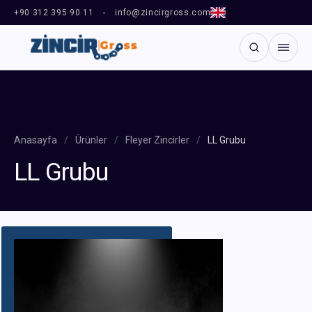
+90 312 395 90 11
info@zincirgross.com
Anasayfa
/
Ürünler
/
Fleyer Zincirler
/
LL Grubu
LL Grubu