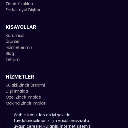
Zincir Kızakları
Endüstriyel Dişliler
KISAYOLLAR
Kurumsal
Ürünler
Hizmetlerimiz
Blog
İletişim
HIZMETLER
Kulaklı Zincir Üretimi
Dişli imalatı
Özel Zincir İmalatı
Makina Zincir İmalatı
Konveyör Zinciri İmalatı
Web sitemizden en iyi şekilde
faydalanabilmeniz için yasal mevzuata
uygun çerezler kullanılır. İnternet sitemizi