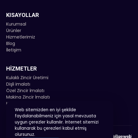
KISAYOLLAR
Kurumsal
Ürünler
Hizmetlerimiz
Blog
İletişim
HIZMETLER
Kulaklı Zincir Üretimi
Dişli imalatı
Özel Zincir İmalatı
Makina Zincir İmalatı
Konveyör Zinciri İmalatı
Web sitemizden en iyi şekilde
faydalanabilmeniz için yasal mevzuata
uygun çerezler kullanılır. İnternet sitemizi
kullanarak bu çerezleri kabul etmiş
olursunuz.
Zincir Gross © 2026 | Tüm Hakları Saklıdır