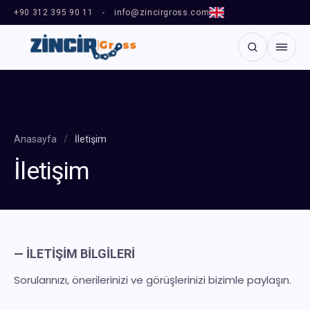
+90 312 395 90 11
info@zincirgross.com
Anasayfa
/
İletişim
İletişim
— İLETIŞIM BILGILERI
Sorularınızı, önerilerinizi ve görüşlerinizi bizimle paylaşın.